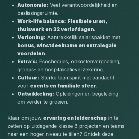
Autonomie:
 Veel verantwoordelijkheid en 
beslissingsruimte.
Work-life balance:
Flexibele uren, 
thuiswerk en 32 verlofdagen
.
Verloning:
 Aantrekkelijk salarispakket met 
bonus, winstdeelname en extralegale 
voordelen
.
Extra’s:
 Ecocheques, onkostenvergoeding, 
groeps- en hospitalisatieverzekering.
Cultuur:
 Sterke teamspirit met aandacht 
voor 
events en familiale sfeer
.
Ontwikkeling:
 Opleidingen en begeleiding 
om verder te groeien.
Klaar om jouw 
ervaring en leiderschap
 in te 
zetten op uitdagende klasse 8 projecten en teams 
naar een hoger niveau te tillen? Ontdek deze 