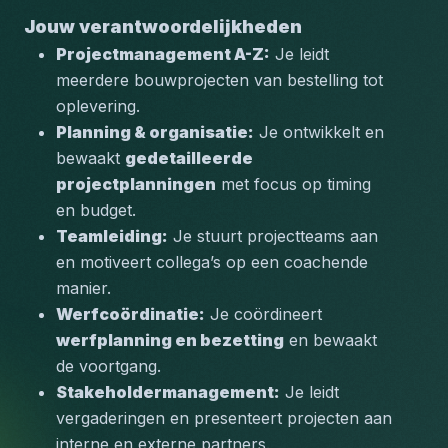
Jouw verantwoordelijkheden
Projectmanagement A-Z:
 Je leidt 
meerdere bouwprojecten van bestelling tot 
oplevering.
Planning & organisatie:
 Je ontwikkelt en 
bewaakt 
gedetailleerde 
projectplanningen
 met focus op timing 
en budget.
Teamleiding:
 Je stuurt projectteams aan 
en motiveert collega’s op een coachende 
manier.
Werfcoördinatie:
 Je coördineert 
werfplanning en bezetting
 en bewaakt 
de voortgang.
Stakeholdermanagement:
 Je leidt 
vergaderingen en presenteert projecten aan 
interne en externe partners.