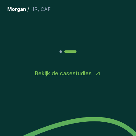
tevreden dat we ze onlangs in ons
team hebben opgenomen.
”
Joakin
/
Deputy-AMLCO
,
PPS
Bekijk de casestudies