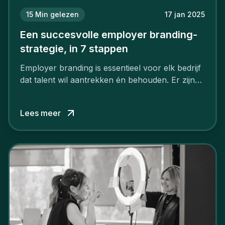
15
Min gelezen
17 jan 2025
Een succesvolle employer branding-
strategie, in 7 stappen
Employer branding is essentieel voor elk bedrijf
dat talent wil aantrekken én behouden. Er zijn
tal van goede redenen om een sterk merk als
werkgever uit te bouwen. Maar zoiets doe je
Lees meer
niet van vandaag op morgen. Hoe pak je dat
aan, starten met employer branding?