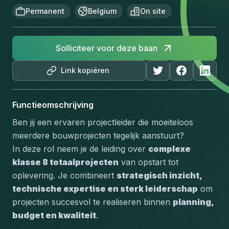
Permanent
Belgium
On site
Solliciteer voor deze baan
Link kopiëren
Functieomschrijving
Ben jij een ervaren projectleider die moeiteloos 
meerdere bouwprojecten tegelijk aanstuurt?
In deze rol neem je de leiding over 
complexe 
klasse 8 totaalprojecten
 van opstart tot 
oplevering. Je combineert 
strategisch inzicht, 
technische expertise en sterk leiderschap
 om 
projecten succesvol te realiseren binnen 
planning, 
budget en kwaliteit
.