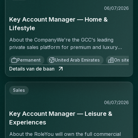
06/07/2026
Key Account Manager — Home &
Lifestyle
About the CompanyWe're the GCC's leading
private sales platform for premium and luxury
brands. We connect over 35,000 curated
Permanent
United Arab Emirates
On site
members to exclusive, time-limited offers at
Details van de baan
discounts of 50 to 85%. We're asset-light,
commission-based, and built for speed.The
VerticalOne of our highest-potential categories
Sales
covers everything beyond Fashion, Beauty, and
Leisure: Homeware, Tableware, Décor,
06/07/2026
Electronics, Kids, and more. This is a growing
Key Account Manager — Leisure &
space with serious upside.About the RoleYou will
own the full commercial cycle for this vertical.
Experiences
That means sourcing new brands, negotiating
About the RoleYou will own the full commercial
terms, and managing accounts to maximize