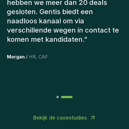
met een aantal factoren om ons de
juiste kandidaten voor te stellen.
De kandidaten die we hebben
aangeworven, werken nog steeds
bij ons en persoonlijk ben ik erg
tevreden dat we ze onlangs in ons
team hebben opgenomen.
”
Joakin
/
Deputy-AMLCO
,
PPS
Bekijk de casestudies