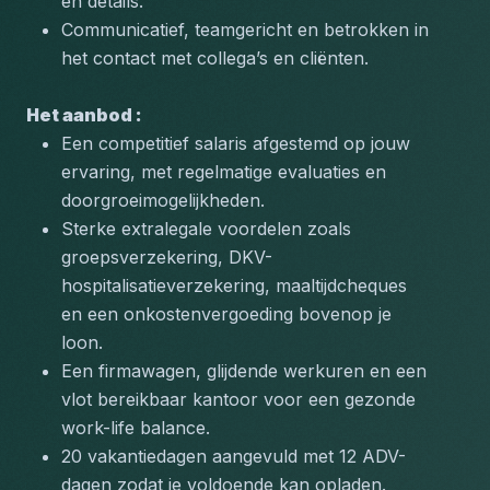
en details.
Communicatief, teamgericht en betrokken in 
het contact met collega’s en cliënten.
Het aanbod : 
Een competitief salaris afgestemd op jouw 
ervaring, met regelmatige evaluaties en 
doorgroeimogelijkheden.
Sterke extralegale voordelen zoals 
groepsverzekering, DKV-
hospitalisatieverzekering, maaltijdcheques 
en een onkostenvergoeding bovenop je 
loon.
Een firmawagen, glijdende werkuren en een 
vlot bereikbaar kantoor voor een gezonde 
work-life balance.
20 vakantiedagen aangevuld met 12 ADV-
dagen zodat je voldoende kan opladen.