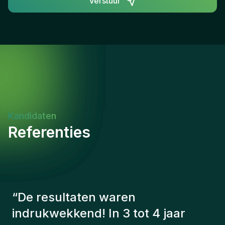
Verstuur
Kandidaten
Referenties
“
De consultants van Gentis
hebben altijd rekening gehouden