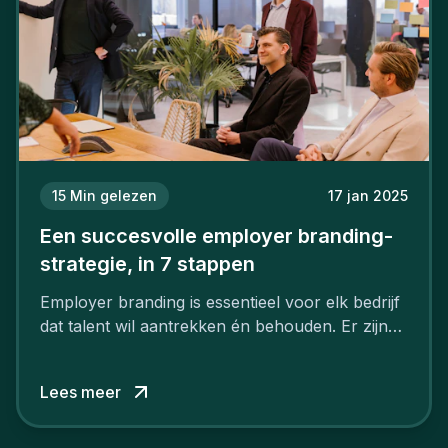
15
Min gelezen
17 jan 2025
Een succesvolle employer branding-
strategie, in 7 stappen
Employer branding is essentieel voor elk bedrijf
dat talent wil aantrekken én behouden. Er zijn
tal van goede redenen om een sterk merk als
werkgever uit te bouwen. Maar zoiets doe je
Lees meer
niet van vandaag op morgen. Hoe pak je dat
aan, starten met employer branding?