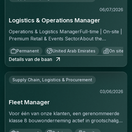
06/07/2026
Logistics & Operations Manager
Operations & Logistics ManagerFull-time | On-site |
Premium Retail & Events SectorAbout the
RoleYou'll own the complete logistics chain for a
Permanent
United Arab Emirates
On site
fast-moving, asset-light operation across two
Details van de baan
distinct channels: ecommerce fulfillment and
offline private events. This is a greenfield
opportunity—there's no existing playbook, which
Supply Chain, Logistics & Procurement
means you'll build the standard operating
procedures, implement controls, and create the
03/06/2026
reporting structure from scratch. You report
Fleet Manager
directly to the Chief Operating Officer and will be
the operational backbone of everything that
Voor één van onze klanten, een gerenommeerde
moves.Key ResponsibilitiesInbound & Inventory
klasse 8 bouwonderneming actief in grootschalige
ControlReceive and validate all inbound stock
bouw- en infrastructuurprojecten, zijn wij op zoek
against packing lists, documenting every