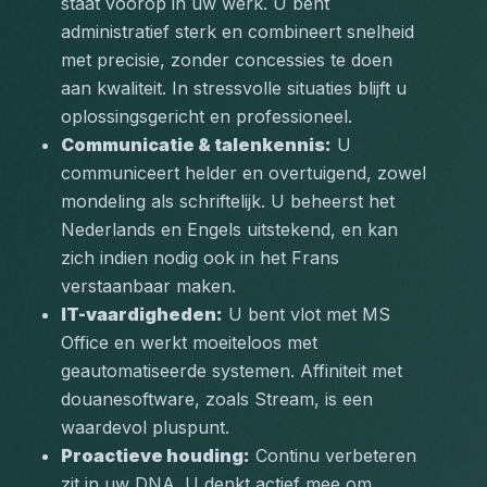
staat voorop in uw werk. U bent 
administratief sterk en combineert snelheid 
met precisie, zonder concessies te doen 
aan kwaliteit. In stressvolle situaties blijft u 
oplossingsgericht en professioneel.
Communicatie & talenkennis:
 U 
communiceert helder en overtuigend, zowel 
mondeling als schriftelijk. U beheerst het 
Nederlands en Engels uitstekend, en kan 
zich indien nodig ook in het Frans 
verstaanbaar maken.
IT-vaardigheden:
 U bent vlot met MS 
Office en werkt moeiteloos met 
geautomatiseerde systemen. Affiniteit met 
douanesoftware, zoals Stream, is een 
waardevol pluspunt.
Proactieve houding:
 Continu verbeteren 
zit in uw DNA. U denkt actief mee om 