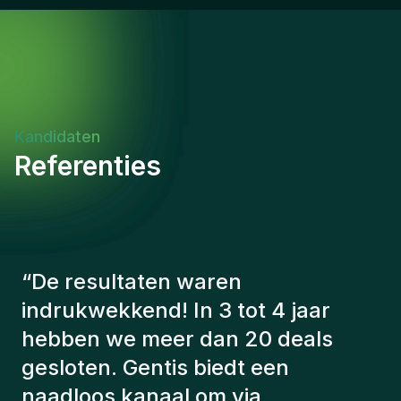
in English. UAE National.
Kandidaten
Referenties
“
De consultants van Gentis
hebben altijd rekening gehouden
met een aantal factoren om ons de
juiste kandidaten voor te stellen.
De kandidaten die we hebben