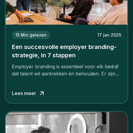
15
Min gelezen
17 jan 2025
Een succesvolle employer branding-
strategie, in 7 stappen
Employer branding is essentieel voor elk bedrijf
dat talent wil aantrekken én behouden. Er zijn
tal van goede redenen om een sterk merk als
werkgever uit te bouwen. Maar zoiets doe je
Lees meer
niet van vandaag op morgen. Hoe pak je dat
aan, starten met employer branding?