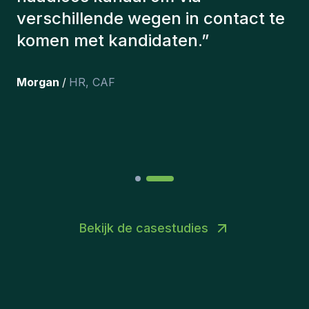
aangeworven, werken nog steeds
bij ons en persoonlijk ben ik erg
tevreden dat we ze onlangs in ons
team hebben opgenomen.
”
Joakin
/
Deputy-AMLCO
,
PPS
Bekijk de casestudies