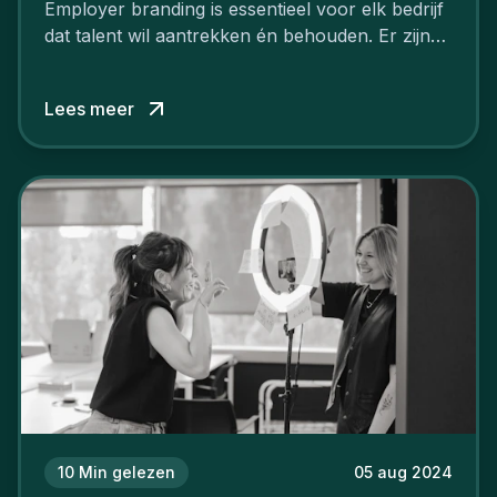
Employer branding is essentieel voor elk bedrijf
dat talent wil aantrekken én behouden. Er zijn
tal van goede redenen om een sterk merk als
werkgever uit te bouwen. Maar zoiets doe je
Lees meer
niet van vandaag op morgen. Hoe pak je dat
aan, starten met employer branding?
10
Min gelezen
05 aug 2024