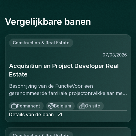
Vergelijkbare banen
Construction & Real Estate
07/08/2026
Acquisition en Project Developer Real
Estate
Beschrijving van de FunctieVoor een
gerenommeerde familiale projectontwikkelaar met
een sterke positie op de Belgische vastgoedmarkt,
Permanent
Belgium
On site
zoekt een ervaren Projectontwikkelaar die
Details van de baan
onmiddellijk impact kan maken. In deze rol ben je
verantwoordelijk voor het identificeren, acquisitie
en ontwikkeling van vastgoedprojecten in
Construction & Real Estate