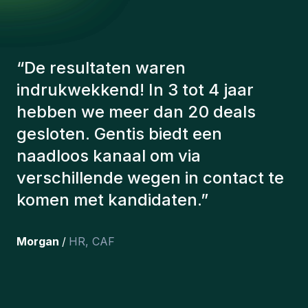
“
De consultants van Gentis
hebben altijd rekening gehouden
met een aantal factoren om ons de
juiste kandidaten voor te stellen.
De kandidaten die we hebben
aangeworven, werken nog steeds
bij ons en persoonlijk ben ik erg
tevreden dat we ze onlangs in ons
team hebben opgenomen.
”
Joakin
/
Deputy-AMLCO
,
PPS