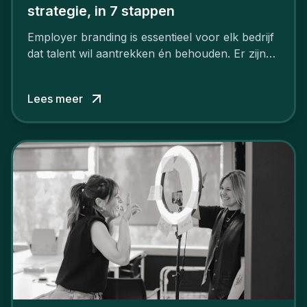
strategie, in 7 stappen
Employer branding is essentieel voor elk bedrijf
dat talent wil aantrekken én behouden. Er zijn
tal van goede redenen om een sterk merk als
werkgever uit te bouwen. Maar zoiets doe je
Lees meer
niet van vandaag op morgen. Hoe pak je dat
aan, starten met employer branding?