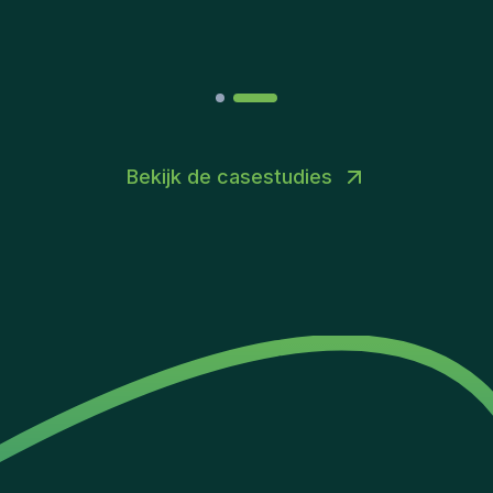
Joakin
/
Deputy-AMLCO
,
PPS
Bekijk de casestudies