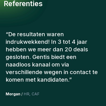
Referenties
“
De consultants van Gentis
hebben altijd rekening gehouden
met een aantal factoren om ons de
juiste kandidaten voor te stellen.
De kandidaten die we hebben
aangeworven, werken nog steeds
bij ons en persoonlijk ben ik erg
tevreden dat we ze onlangs in ons
team hebben opgenomen.
”