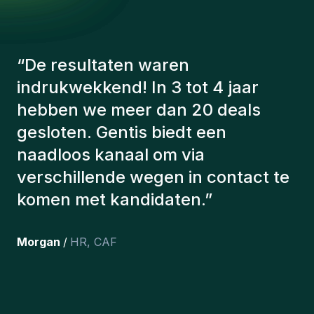
Success is measured by account retention and
expansion, new business acquisition, and the
quality of client relationships built and maintained.
“
De consultants van Gentis
hebben altijd rekening gehouden
met een aantal factoren om ons de
juiste kandidaten voor te stellen.
De kandidaten die we hebben
aangeworven, werken nog steeds
bij ons en persoonlijk ben ik erg
tevreden dat we ze onlangs in ons
team hebben opgenomen.
”
Joakin
/
Deputy-AMLCO
,
PPS