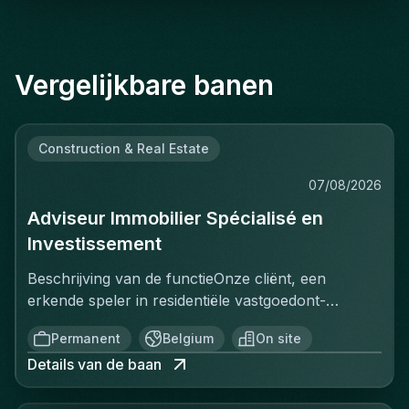
Vergelijkbare banen
Construction & Real Estate
07/08/2026
Adviseur Immobilier Spécialisé en
Investissement
Beschrijving van de functieOnze cliënt, een
erkende speler in residentiële vastgoedont­
wikkeling, zoekt een Adviseur Immobilier
Permanent
Belgium
On site
gespecialiseerd in vastgoedbelegging om het
Details van de baan
commerciële team te versterken. In deze functie
bent u verantwoordelijk voor de commercialisering