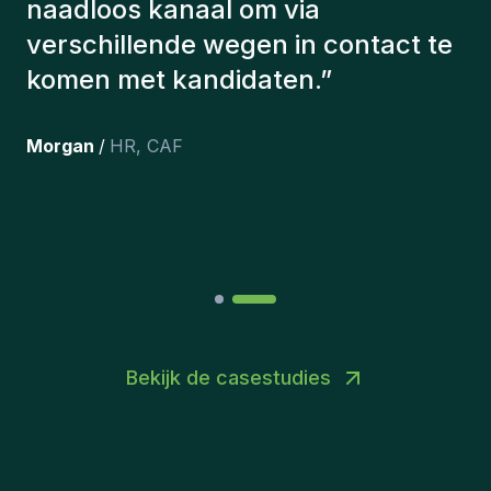
De kandidaten die we hebben
aangeworven, werken nog steeds
bij ons en persoonlijk ben ik erg
tevreden dat we ze onlangs in ons
team hebben opgenomen.
”
Joakin
/
Deputy-AMLCO
,
PPS
Bekijk de casestudies