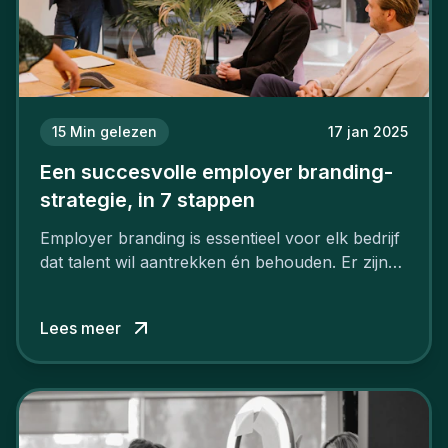
15
Min gelezen
17 jan 2025
Een succesvolle employer branding-
strategie, in 7 stappen
Employer branding is essentieel voor elk bedrijf
dat talent wil aantrekken én behouden. Er zijn
tal van goede redenen om een sterk merk als
werkgever uit te bouwen. Maar zoiets doe je
Lees meer
niet van vandaag op morgen. Hoe pak je dat
aan, starten met employer branding?