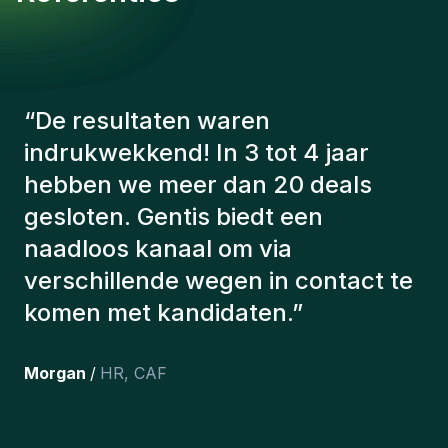
“
De consultants van Gentis
hebben altijd rekening gehouden
met een aantal factoren om ons de
juiste kandidaten voor te stellen.
De kandidaten die we hebben
aangeworven, werken nog steeds
bij ons en persoonlijk ben ik erg
tevreden dat we ze onlangs in ons
team hebben opgenomen.
”
Joakin
/
Deputy-AMLCO
,
PPS