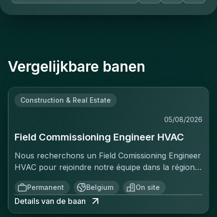
Vergelijkbare banen
Construction & Real Estate
05/08/2026
Field Commissioning Engineer HVAC
Nous recherchons un Field Comissioning Engineer
HVAC pour rejoindre notre équipe dans la région
de Bruxelles. Dans ce rôle, vous fournirez une
Permanent
Belgium
On site
assistance technique sur site lors de la mise en
Details van de baan
service et du démarrage des installations HVAC
pour nos clients. Vous serez responsable de