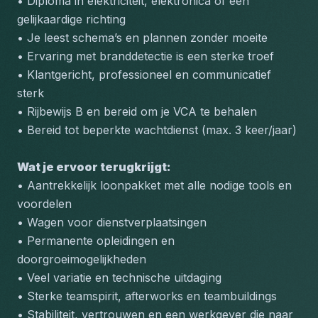
• Diploma in elektriciteit, elektronica of een 
gelijkaardige richting
• Je leest schema’s en plannen zonder moeite
• Ervaring met branddetectie is een sterke troef
• Klantgericht, professioneel en communicatief 
sterk
• Rijbewijs B en bereid om je VCA te behalen
• Bereid tot beperkte wachtdienst (max. 3 keer/jaar)
Wat je ervoor terugkrijgt:
• Aantrekkelijk loonpakket met alle nodige tools en 
voordelen
• Wagen voor dienstverplaatsingen
• Permanente opleidingen en 
doorgroeimogelijkheden
• Veel variatie en technische uitdaging
• Sterke teamspirit, afterworks en teambuildings
• Stabiliteit, vertrouwen en een werkgever die naar 