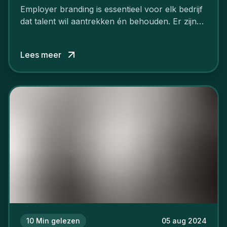
Employer branding is essentieel voor elk bedrijf
dat talent wil aantrekken én behouden. Er zijn
tal van goede redenen om een sterk merk als
werkgever uit te bouwen. Maar zoiets doe je
Lees meer
niet van vandaag op morgen. Hoe pak je dat
aan, starten met employer branding?
10
Min gelezen
05 aug 2024