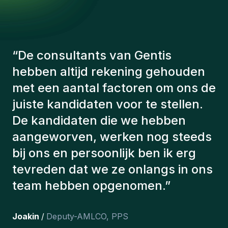
“
De resultaten waren
indrukwekkend! In 3 tot 4 jaar
hebben we meer dan 20 deals
gesloten. Gentis biedt een
naadloos kanaal om via
verschillende wegen in contact te
komen met kandidaten.
”
Morgan
/
HR
,
CAF