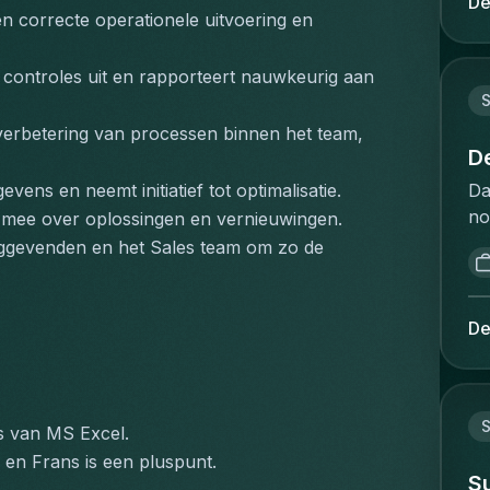
De
st
 correcte operationele uitvoering en 
op
st
on
lo
va
 controles uit en rapporteert nauwkeurig aan 
tr
aa
ev
ve
verbetering van processen binnen het team, 
qu
aa
D
sh
vo
Da
vens en neemt initiatief tot optimalisatie.
lo
sa
no
f mee over oplossingen en vernieuwingen.
ri
af
af
Op
inggevenden en het Sales team om zo de 
le
d’
pa
ve
d’
& 
vo
Pl
ca
De
be
pr
th
fl
le
ti
ko
Vo
en
on
et
ET
s van MS Excel.
sc
fl
as
 en Frans is een pluspunt.
op
pr
S
lo