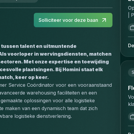
Op
| 
Solliciteer voor deze baan
Ro
fa
di
of
De
 tussen talent en uitmuntende 
op
Als voorloper in wervingsdiensten, matchen 
me
sectoren. Met onze expertise en toewijding 
pr
svolle plaatsingen. Bij Homini staat elk 
re
match, keer op keer.
di
mer Service Coördinator voor een vooraanstaand 
th
F
eavanceerde warehousing faciliteiten en een 
mo
Vo
 gemaakte oplossingen voor alle logistieke 
Co
kl
ag
it te maken van een dynamisch team dat zich 
gr
di
wbare logistieke dienstverlening.
zi
ti
Ma
an
ve