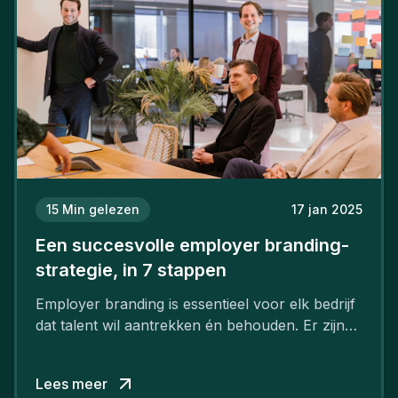
15
Min gelezen
17 jan 2025
Een succesvolle employer branding-
strategie, in 7 stappen
Employer branding is essentieel voor elk bedrijf
dat talent wil aantrekken én behouden. Er zijn
tal van goede redenen om een sterk merk als
werkgever uit te bouwen. Maar zoiets doe je
Lees meer
niet van vandaag op morgen. Hoe pak je dat