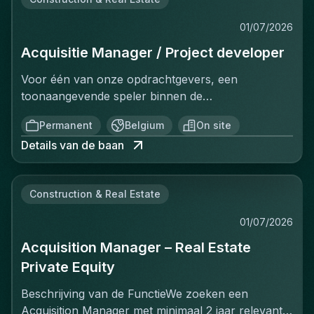
01/07/2026
Acquisitie Manager / Project developer
Voor één van onze opdrachtgevers, een
toonaangevende speler binnen de
vastgoedinvesteringsmarkt, zijn wij op zoek naar
Permanent
Belgium
On site
een Investment Manager.In deze rol ben je
Details van de baan
verantwoordelijk voor het identificeren, analyseren
en realiseren van nieuwe
investeringsopportuniteiten. Je beheert het
Construction & Real Estate
volledige acquisitieproces, van prospectie en
eerste analyse tot de succesvolle afronding van de
01/07/2026
transactie. Daarnaast draag je bij aan de verdere
Acquisition Manager – Real Estate
uitbouw van de investeringsstrategie en de groei
van de vastgoedportefeuille.Deze functie is ideaal
Private Equity
voor een ondernemende professional met sterke
Beschrijving van de FunctieWe zoeken een
analytische vaardigheden, een uitgebreid netwerk
Acquisition Manager met minimaal 2 jaar relevante