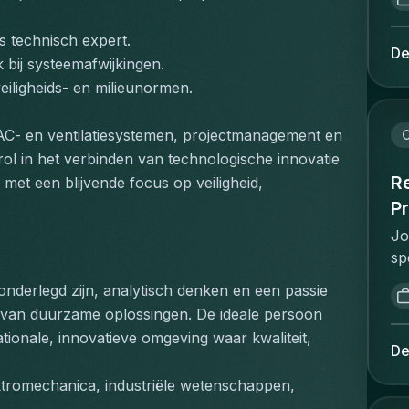
ge
Ve
co
va
 technisch expert.
be
De
we
 bij systeemafwijkingen.
co
an
veiligheids- en milieunormen.
be
sa
Br
ma
to
AC- en ventilatiesystemen, projectmanagement en 
C
vo
st
ol in het verbinden van technologische innovatie 
co
ee
Re
met een blijvende focus op veiligheid, 
bu
be
Pr
ar
ve
ge
Jo
be
on
sp
uw
in
re
pr
onderlegd zijn, analytisch denken en een passie 
be
re
ad
 van duurzame oplossingen. De ideale persoon 
ma
pr
om
ationale, innovatieve omgeving waar kwaliteit, 
zo
wi
De
ve
mi
th
pr
va
ektromechanica, industriële wetenschappen, 
st
on
st