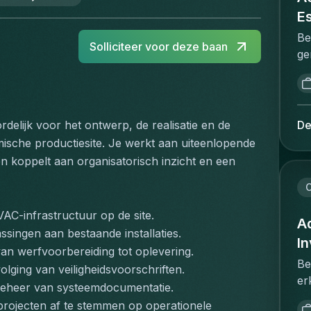
E
Be
Solliciteer voor deze baan
ge
me
va
Pr
ma
De
delijk voor het ontwerp, de realisatie en de 
he
mische productiesite. Je werkt aan uiteenlopende 
va
n koppelt aan organisatorisch inzicht en een 
re
st
C
st
VAC-infrastructuur op de site.
in
Ad
singen aan bestaande installaties.
co
I
van werfvoorbereiding tot oplevering.
br
Be
ging van veiligheidsvoorschriften.
co
er
en
 beheer van systeemdocumentatie.
wi
pr
ojecten af te stemmen op operationele 