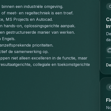
ex
om
on
ne
 binnen een industriële omgeving.
C
br
on
gu
es of meet- en regeltechniek is een troef.
zo
ui
de
Co
ce, MS Projects en Autocad.
ad
on
in
I
n hands-on, oplossingsgerichte aanpak.
va
va
of
een gestructureerde manier van werken.
ge
De
st
wo
ee
 Engels.
da
sa
fl
ve
 vanzelfsprekende prioriteiten.
re
go
re
do
sp
ctief de samenwerking op.
Ex
re
co
re
en niet alleen excelleren in de functie, maar 
va
re
va
vo
esultaatgerichte, collegiale en toekomstgerichte 
va
De
in
zo
d'
re
jo
pe
d'
st
id
re
Br
in
ob
co
cl
C
pl
bo
co
en
me
lo
sn
av
F
ov
th
bo
ca
pr
cl
No
dy