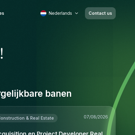
es
Nederlands
Contact us
!
gelijkbare banen
07/08/2026
onstruction & Real Estate
quisition en Project Developer Real