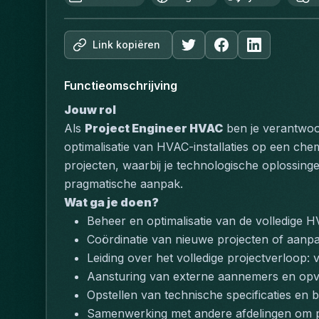
Link kopiëren
Functieomschrijving
Jouw rol
Als 
Project Engineer HVAC
 ben je verantwoor
optimalisatie van HVAC-installaties op een che
projecten, waarbij je technologische oplossinge
pragmatische aanpak.
Wat ga je doen?
Beheer en optimalisatie van de volledige H
Coördinatie van nieuwe projecten of aanpas
Leiding over het volledige projectverloop: 
Aansturing van externe aannemers en opvol
Opstellen van technische specificaties en
Samenwerking met andere afdelingen om pr