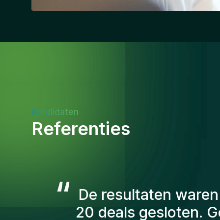
Kandidaten
Referenties
“
De consultants va
aantal factoren