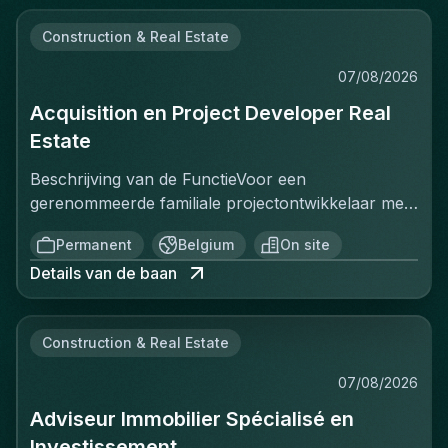
Construction & Real Estate
07/08/2026
Acquisition en Project Developer Real
Estate
Beschrijving van de FunctieVoor een
gerenommeerde familiale projectontwikkelaar met
een sterke positie op de Belgische vastgoedmarkt,
Permanent
Belgium
On site
zoekt een ervaren Projectontwikkelaar die
Details van de baan
onmiddellijk impact kan maken. In deze rol ben je
verantwoordelijk voor het identificeren, acquisitie
en ontwikkeling van vastgoedprojecten in
Construction & Real Estate
verschillende segmenten: residentieel, kantoren,
retail en studentenhuisvesting. Je werkt nauw
07/08/2026
samen met stakeholders zoals eigenaars,
Adviseur Immobilier Spécialisé en
gemeenten, investeerders en architecten om
projecten van concept tot realisatie tot een
Investissement