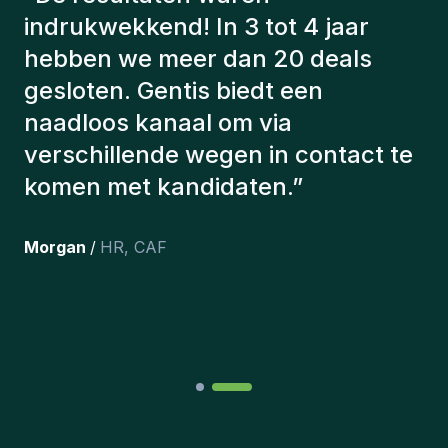
hebben altijd rekening gehouden
met een aantal factoren om ons de
juiste kandidaten voor te stellen.
De kandidaten die we hebben
aangeworven, werken nog steeds
bij ons en persoonlijk ben ik erg
tevreden dat we ze onlangs in ons
team hebben opgenomen.
”
Joakin
/
Deputy-AMLCO
,
PPS