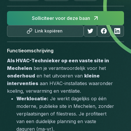
Solliciteer voor deze baan
Link kopiëren
Functieomschrijving
Als HVAC-Technieker op een vaste site in 
Mechelen
 ben je verantwoordelijk voor het 
onderhoud
 en het uitvoeren van 
kleine 
interventies
 aan HVAC-installaties waaronder 
koeling, verwarming en ventilatie
.
Werklocatie:
 Je werkt dagelijks op één 
moderne, publieke site in Mechelen, zonder 
verplaatsingen of filestress. Je profiteert 
van een 
duidelijke planning
 en vaste 
daguren (ma-vr).