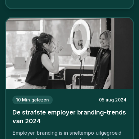
niet van vandaag op morgen. Hoe pak je dat
aan, starten met employer branding?
10
Min gelezen
05 aug 2024
De strafste employer branding-trends
van 2024
Employer branding is in sneltempo uitgegroeid