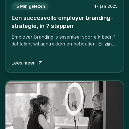
15
Min gelezen
17 jan 2025
Een succesvolle employer branding-
strategie, in 7 stappen
Employer branding is essentieel voor elk bedrijf
dat talent wil aantrekken én behouden. Er zijn
tal van goede redenen om een sterk merk als
werkgever uit te bouwen. Maar zoiets doe je
Lees meer
niet van vandaag op morgen. Hoe pak je dat
aan, starten met employer branding?