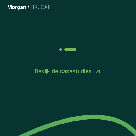
team hebben opgenomen.
”
Joakin
/
Deputy-AMLCO
,
PPS
Bekijk de casestudies