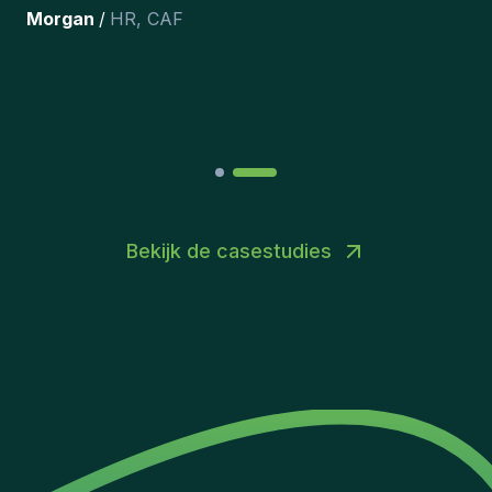
team hebben opgenomen.
”
Joakin
/
Deputy-AMLCO
,
PPS
Bekijk de casestudies