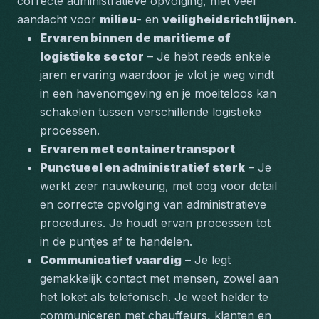
correcte administratieve opvolging, met veel 
aandacht voor 
milieu
- en 
veiligheidsrichtlijnen
.
Ervaren binnen de maritieme of 
logistieke sector
 – Je hebt reeds enkele 
jaren ervaring waardoor je vlot je weg vindt 
in een havenomgeving en je moeiteloos kan 
schakelen tussen verschillende logistieke 
processen.
Ervaren met containertransport
Punctueel en administratief sterk
 – Je 
werkt zeer nauwkeurig, met oog voor detail 
en correcte opvolging van administratieve 
procedures. Je houdt ervan processen tot 
in de puntjes af te handelen.
Communicatief vaardig
 – Je legt 
gemakkelijk contact met mensen, zowel aan 
het loket als telefonisch. Je weet helder te 
communiceren met chauffeurs, klanten en 