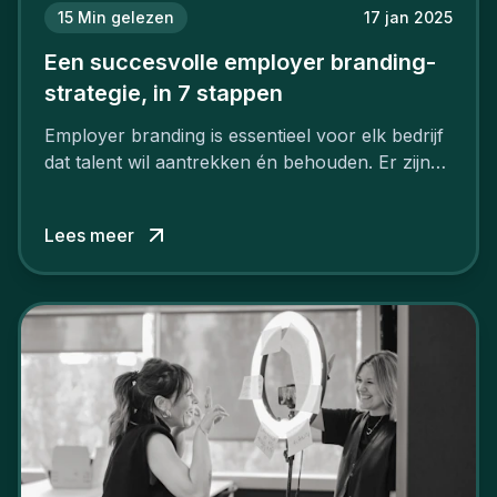
15
Min gelezen
17 jan 2025
Een succesvolle employer branding-
strategie, in 7 stappen
Employer branding is essentieel voor elk bedrijf
dat talent wil aantrekken én behouden. Er zijn
tal van goede redenen om een sterk merk als
werkgever uit te bouwen. Maar zoiets doe je
Lees meer
niet van vandaag op morgen. Hoe pak je dat
aan, starten met employer branding?