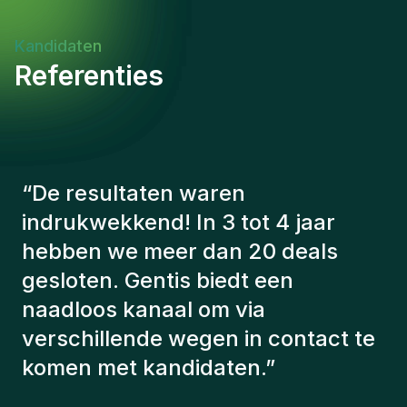
Kandidaten
Referenties
“
De consultants van Gentis
hebben altijd rekening gehouden
met een aantal factoren om ons de
juiste kandidaten voor te stellen.
De kandidaten die we hebben
aangeworven, werken nog steeds
bij ons en persoonlijk ben ik erg
tevreden dat we ze onlangs in ons