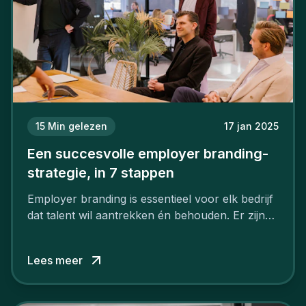
15
Min gelezen
17 jan 2025
Een succesvolle employer branding-
strategie, in 7 stappen
Employer branding is essentieel voor elk bedrijf
dat talent wil aantrekken én behouden. Er zijn
tal van goede redenen om een sterk merk als
werkgever uit te bouwen. Maar zoiets doe je
Lees meer
niet van vandaag op morgen. Hoe pak je dat
aan, starten met employer branding?