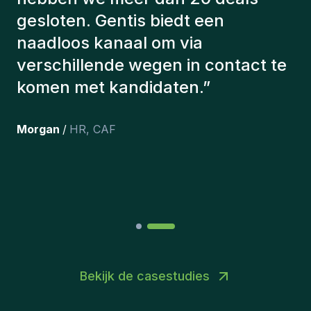
juiste kandidaten voor te stellen.
De kandidaten die we hebben
aangeworven, werken nog steeds
bij ons en persoonlijk ben ik erg
tevreden dat we ze onlangs in ons
team hebben opgenomen.
”
Joakin
/
Deputy-AMLCO
,
PPS
Bekijk de casestudies