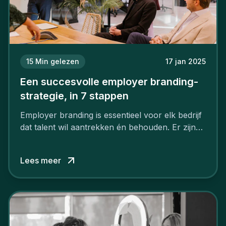
15
Min gelezen
17 jan 2025
Een succesvolle employer branding-
strategie, in 7 stappen
Employer branding is essentieel voor elk bedrijf
dat talent wil aantrekken én behouden. Er zijn
tal van goede redenen om een sterk merk als
werkgever uit te bouwen. Maar zoiets doe je
Lees meer
niet van vandaag op morgen. Hoe pak je dat
aan, starten met employer branding?