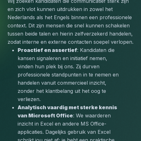
Wij zoeken kandidaten die communicatief sterk zijn 
en zich vlot kunnen uitdrukken in zowel het 
Nederlands als het Engels binnen een professionele 
context. Dit zijn mensen die snel kunnen schakelen 
tussen beide talen en hierin zelfverzekerd handelen, 
zodat interne en externe contacten soepel verlopen.
Proactief en assertief
: Kandidaten die 
kansen signaleren en initiatief nemen, 
vinden hun plek bij ons. Zij durven 
professionele standpunten in te nemen en 
handelen vanuit commercieel inzicht, 
zonder het klantbelang uit het oog te 
verliezen.
Analytisch vaardig met sterke kennis 
van Microsoft Office
: We waarderen 
inzicht in Excel en andere MS Office-
applicaties. Dagelijks gebruik van Excel 
schrikt jou niet af; je hebt een praktische 