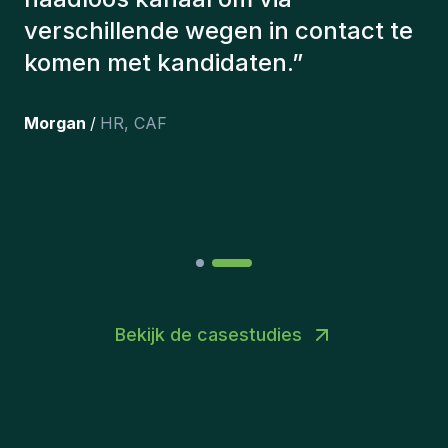
aangeworven, werken nog steeds
bij ons en persoonlijk ben ik erg
tevreden dat we ze onlangs in ons
team hebben opgenomen.
”
Joakin
/
Deputy-AMLCO
,
PPS
Bekijk de casestudies