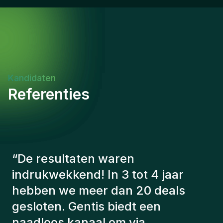
attention to detail and follow-through on
commitmentsAdaptable and resilient, comfortable
navigating ambiguity and managing competing
prioritiesCollaborative team player who values
cross-functional partnerships and shared
successIntellectually curious with a commitment to
continuous learning and professional
Kandidaten
developmentRole Impact & Success:This position
Referenties
offers the opportunity to make a meaningful
impact on client success and company growth.
Success is measured by account retention and
expansion, new business acquisition, and the
quality of client relationships built and maintained.
“
De consultants van Gentis
hebben altijd rekening gehouden
met een aantal factoren om ons de
juiste kandidaten voor te stellen.
De kandidaten die we hebben