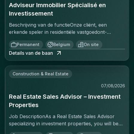
Adviseur Immobilier Spécialisé en
Investissement
Beschrijving van de functieOnze cliënt, een
erkende speler in residentiële vastgoedont­
wikkeling, zoekt een Adviseur Immobilier
Permanent
Belgium
On site
gespecialiseerd in vastgoedbelegging om het
Details van de baan
commerciële team te versterken. In deze functie
bent u verantwoordelijk voor de commercialisering
van een portefeuille van beleggingsprojecten,
Construction & Real Estate
voornamelijk gelegen in Brussel en Antwerpen. U
begeleidt klanten van A tot Z in hun
07/08/2026
verwervingsproces, waarbij u een sterke
Real Estate Sales Advisor – Investment
commerciële benadering combineert met een
echte adviserende rol. U bent in staat om de
Properties
behoeften van beleggers te begrijpen, een
Job DescriptionAs a Real Estate Sales Advisor
vertrouwensrelatie op te bouwen en hen te
specializing in investment properties, you will be
begeleiden in hun aankoopbeslissing. U beheert
responsible for marketing a portfolio of residential
uw dossiers volledig zelfstandig, terwijl u profiteert