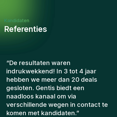
cross-functional partnerships and shared
successIntellectually curious with a commitment to
continuous learning and professional
Kandidaten
developmentRole Impact & Success:This position
Referenties
offers the opportunity to make a meaningful
impact on client success and company growth.
Success is measured by account retention and
expansion, new business acquisition, and the
quality of client relationships built and maintained.
“
De consultants van Gentis
hebben altijd rekening gehouden
met een aantal factoren om ons de
juiste kandidaten voor te stellen.
De kandidaten die we hebben
aangeworven, werken nog steeds
bij ons en persoonlijk ben ik erg