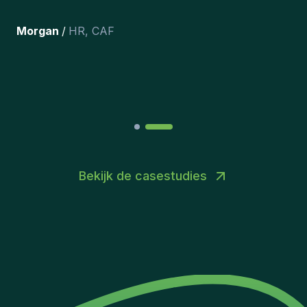
tevreden dat we ze onlangs in ons
team hebben opgenomen.
”
Joakin
/
Deputy-AMLCO
,
PPS
Bekijk de casestudies