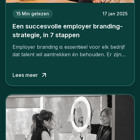
15
Min gelezen
17 jan 2025
Een succesvolle employer branding-
strategie, in 7 stappen
Employer branding is essentieel voor elk bedrijf
dat talent wil aantrekken én behouden. Er zijn
tal van goede redenen om een sterk merk als
werkgever uit te bouwen. Maar zoiets doe je
Lees meer
niet van vandaag op morgen. Hoe pak je dat
aan, starten met employer branding?