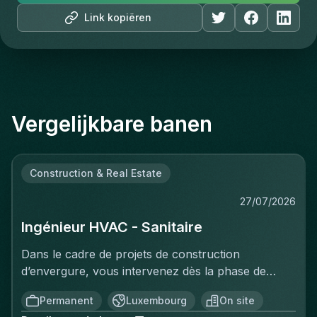
Link kopiëren
Vergelijkbare banen
Construction & Real Estate
27/07/2026
Ingénieur HVAC - Sanitaire
Dans le cadre de projets de construction
d’envergure, vous intervenez dès la phase de
conception afin de développer et de coordonner
Permanent
Luxembourg
On site
les aspects techniques des projets. À ce titre, vos