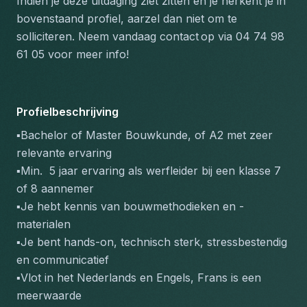
Indien je deze uitdaging ziet zitten en je herkent je in 
bovenstaand profiel, aarzel dan niet om te 
solliciteren. Neem vandaag contact
op via 04 74 98 
61 05 voor meer info!
Profielbeschrijving
▪️Bachelor of Master Bouwkunde, of A2 met zeer 
relevante ervaring
▪️Min.  5 jaar ervaring als werfleider bij een klasse 7 
of 8 aannemer
▪️Je hebt kennis van bouwmethodieken en -
materialen
▪️Je bent hands-on, technisch sterk, stressbestendig 
en communicatief
▪️Vlot in het Nederlands en Engels, Frans is een 
meerwaarde  