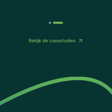
Joakin
/
Deputy-AMLCO
,
PPS
Bekijk de casestudies