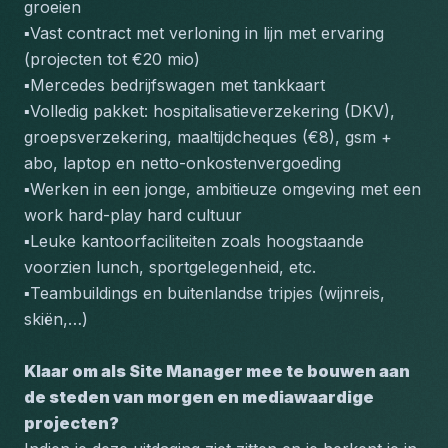
groeien
▪️Vast contract met verloning in lijn met ervaring 
(projecten tot €20 mio)
▪️Mercedes bedrijfswagen met tankkaart
▪️Volledig pakket: hospitalisatieverzekering (DKV), 
groepsverzekering, maaltijdcheques (€8), gsm + 
abo, laptop en netto-onkostenvergoeding
▪️Werken in een jonge, ambitieuze omgeving met een 
work hard-play hard cultuur
▪️Leuke kantoorfaciliteiten zoals hoogstaande 
voorzien lunch, sportgelegenheid, etc.
▪️Teambuildings en buitenlandse tripjes (wijnreis, 
skiën,…)
Klaar om als Site Manager mee te bouwen aan 
de steden van morgen en mediawaardige 
projecten?