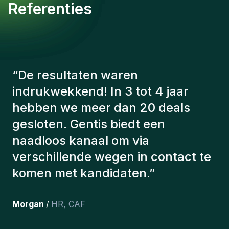
Referenties
“
De consultants van Gentis
hebben altijd rekening gehouden
met een aantal factoren om ons de
juiste kandidaten voor te stellen.
De kandidaten die we hebben
aangeworven, werken nog steeds
bij ons en persoonlijk ben ik erg
tevreden dat we ze onlangs in ons
team hebben opgenomen.
”