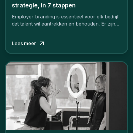
strategie, in 7 stappen
Employer branding is essentieel voor elk bedrijf
dat talent wil aantrekken én behouden. Er zijn
tal van goede redenen om een sterk merk als
werkgever uit te bouwen. Maar zoiets doe je
Lees meer
niet van vandaag op morgen. Hoe pak je dat
aan, starten met employer branding?