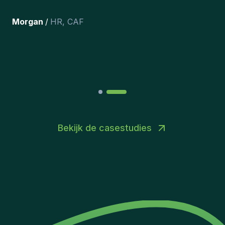
tevreden dat we ze onlangs in ons
team hebben opgenomen.
”
Joakin
/
Deputy-AMLCO
,
PPS
Bekijk de casestudies