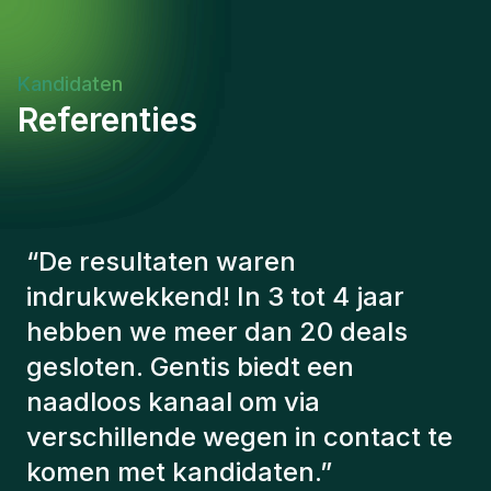
Kandidaten
Referenties
“
De consultants van Gentis
hebben altijd rekening gehouden
met een aantal factoren om ons de
juiste kandidaten voor te stellen.
De kandidaten die we hebben
aangeworven, werken nog steeds
bij ons en persoonlijk ben ik erg