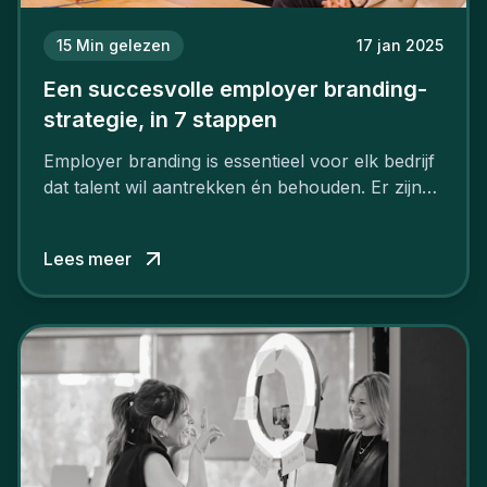
15
Min gelezen
17 jan 2025
Een succesvolle employer branding-
strategie, in 7 stappen
Employer branding is essentieel voor elk bedrijf
dat talent wil aantrekken én behouden. Er zijn
tal van goede redenen om een sterk merk als
werkgever uit te bouwen. Maar zoiets doe je
Lees meer
niet van vandaag op morgen. Hoe pak je dat
aan, starten met employer branding?