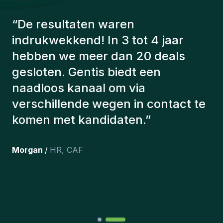
“
De consultants van Gentis
hebben altijd rekening gehouden
met een aantal factoren om ons de
juiste kandidaten voor te stellen.
De kandidaten die we hebben
aangeworven, werken nog steeds
bij ons en persoonlijk ben ik erg
tevreden dat we ze onlangs in ons
team hebben opgenomen.
”
Joakin
/
Deputy-AMLCO
,
PPS