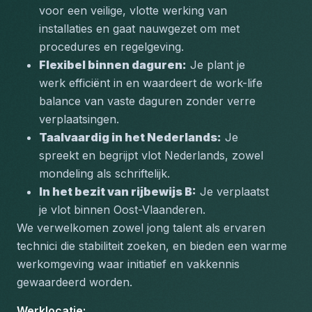
voor een veilige, vlotte werking van 
installaties en gaat nauwgezet om met 
procedures en regelgeving.
Flexibel binnen daguren:
 Je plant je 
werk efficiënt in en waardeert de work-life 
balance van vaste daguren zonder verre 
verplaatsingen.
Taalvaardig in het Nederlands:
 Je 
spreekt en begrijpt vlot Nederlands, zowel 
mondeling als schriftelijk.
In het bezit van rijbewijs B:
 Je verplaatst 
je vlot binnen Oost-Vlaanderen.
We verwelkomen zowel jong talent als ervaren 
technici die stabiliteit zoeken, en bieden een warme 
werkomgeving waar initiatief en vakkennis 
gewaardeerd worden.
Werklocatie
: