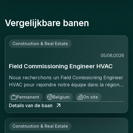
Vergelijkbare banen
Construction & Real Estate
05/08/2026
Field Commissioning Engineer HVAC
Nous recherchons un Field Comissioning Engineer
HVAC pour rejoindre notre équipe dans la région
de Bruxelles. Dans ce rôle, vous fournirez une
Permanent
Belgium
On site
assistance technique sur site lors de la mise en
Details van de baan
service et du démarrage des installations HVAC
pour nos clients. Vous serez responsable de
garantir que les systèmes de ventilation et
Construction & Real Estate
climatisation sont correctement installés,