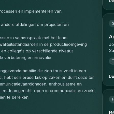
De
re
l'
de
op
processen en implementeren van 
th
re
or
re
S
andere afdelingen om projecten en 
ad
la
le
à 
A
ssen in samenspraak met het team
ma
et
Jo
waliteitsstandaarden in de productieomgeving
in
ré
Sa
en collega's op verschillende niveaus
wi
:G
de
of
e verbetering en innovatie
cl
Th
Ma
sa
ma
Pe
ggevende ambitie die zich thuis voelt in een 
no
de
se
De
, hebt een brede kijk op zaken en durft deze ter 
co
wh
wo
communicatievaardigheden, enthousiasme en 
qu
id
pr
de
ent teamgericht, open in communicatie en zoekt 
op
tr
an
en te bereiken.
un
le
co
so
be
de
th
R
tr