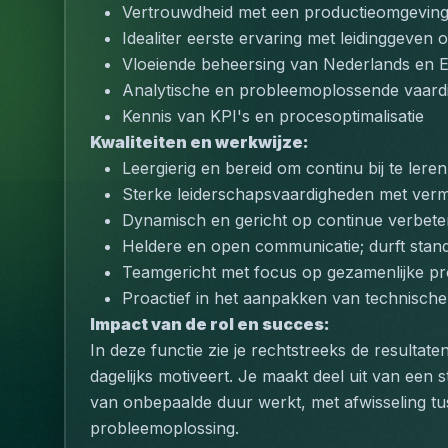
Vertrouwdheid met een productieomgevin
Idealiter eerste ervaring met leidinggeve
Vloeiende beheersing van Nederlands en En
Analytische en probleemoplossende vaard
Kennis van KPI's en procesoptimalisatie
Kwaliteiten en werkwijze:
Leergierig en bereid om continu bij te leren
Sterke leiderschapsvaardigheden met ver
Dynamisch en gericht op continue verbete
Heldere en open communicatie; durft stan
Teamgericht met focus op gezamenlijke proj
Proactief in het aanpakken van technische
Impact van de rol en succes:
In deze functie zie je rechtstreeks de resultaten
dagelijks motiveert. Je maakt deel uit van een s
van onbepaalde duur werkt, met afwisseling tu
probleemoplossing.