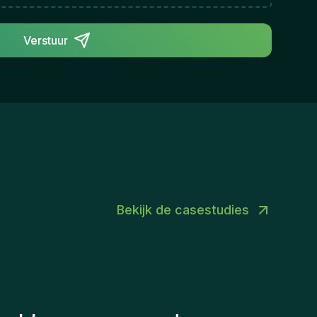
perienced recruitment professionals.A high
vel of autonomy and ownership.The
portunity to build your own market and
Verstuur
velop your entrepreneurial skills.A dynamic
vironment where initiative is valued and
hievements are celebrated together.Ready to
ke an Impact?Are you ready to combine
cruitment, business development, and
trepreneurship to help Gentis grow while
king a real difference for clients and
ndidates?We’d love to get to know you.Contact
rson: Joy Rogiers – HR Business Partner📧
Bekijk de casestudies
y@homini.be📞 +32 (0) 488 806 852