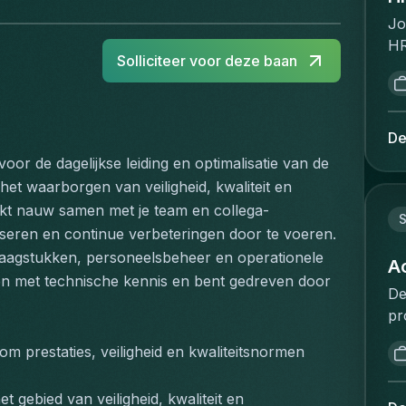
Jo
HR
Solliciteer voor deze baan
pe
st
po
se
De
tr
or de dagelijkse leiding en optimalisatie van de 
HR
 het waarborgen van veiligheid, kwaliteit en 
cl
kt nauw samen met je team en collega-
Ta
S
iseren en continue verbeteringen door te voeren. 
& 
aagstukken, personeelsbeheer en operationele 
to
A
en met technische kennis en bent gedreven door 
re
De
de
pr
ma
re
ch
 prestaties, veiligheid en kwaliteitsnormen 
de
ma
co
Yo
 gebied van veiligheid, kwaliteit en 
qu