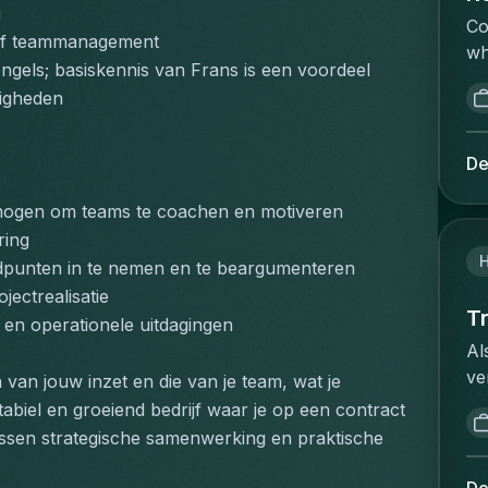
et
g
bu
pr
Co
po
op
n of teammanagement
th
wh
no
re
gels; basiskennis van Frans is een voordeel
co
is
cl
ac
fo
igheden
re
le
ex
im
re
ré
re
co
co
ob
De
op
or
wi
do
bu
lo
to
mogen om teams te coachen en motiveren
de
st
bu
ex
CR
ring
as
st
de
ré
dpunten in te nemen en te beargumenteren
th
or
en
l'
ectrealisatie
st
sh
ow
Tr
re
 en operationele uitdagingen
st
st
sh
ex
Al
an
at
me
de
ve
an
 van jouw inzet en die van je team, wat je 
an
fr
un
se
cl
tabiel en groeiend bedrijf waar je op een contract 
of
au
ve
we
me
de
ssen strategische samenwerking en praktische 
ap
du
we
an
ch
wh
ré
ka
in