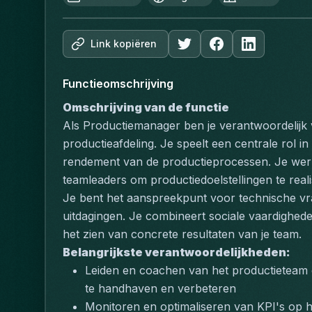
Link kopiëren
Functieomschrijving
Omschrijving van de functie
Als Productiemanager ben je verantwoordelijk vo
productieafdeling. Je speelt een centrale rol in
rendement van de productieprocessen. Je wer
teamleaders om productiedoelstellingen te real
Je bent het aanspreekpunt voor technische vr
uitdagingen. Je combineert sociale vaardighed
het zien van concrete resultaten van je team.
Belangrijkste verantwoordelijkheden:
Leiden en coachen van het productieteam om
te handhaven en verbeteren
Monitoren en optimaliseren van KPI's op het