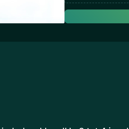
ex
le
op
de
en
ac
Ma
re
en
ma
ca
pe
jo