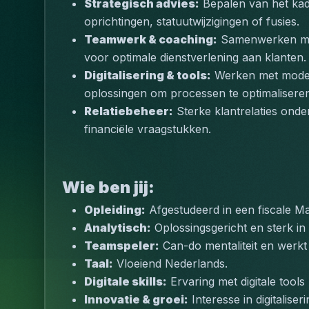
Strategisch advies:
 Bepalen van het kad
oprichtingen, statuutwijzigingen of fusies.
Teamwerk & coaching:
 Samenwerken met
voor optimale dienstverlening aan klanten.
Digitalisering & tools:
 Werken met moder
oplossingen om processen te optimalisere
Relatiebeheer:
 Sterke klantrelaties onde
financiële vraagstukken.
Wie ben jij:
Opleiding:
 Afgestudeerd in een fiscale Ma
Analytisch:
 Oplossingsgericht en sterk i
Teamspeler:
 Can-do mentaliteit en werkt
Taal:
 Vloeiend Nederlands.
Digitale skills:
 Ervaring met digitale tools 
Innovatie & groei:
 Interesse in digitalise