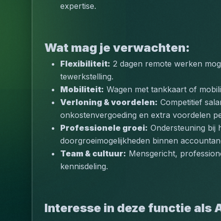
expertise.
Wat mag je verwachten:
Flexibiliteit:
 2 dagen remote werken mogeli
tewerkstelling.
Mobiliteit:
 Wagen met tankkaart of mobilit
Verloning & voordelen:
 Competitief salar
onkostenvergoeding en extra voordelen pe
Professionele groei:
 Ondersteuning bij h
doorgroeimogelijkheden binnen accountancy,
Team & cultuur:
 Mensgericht, professio
kennisdeling.
Interesse in deze functie al