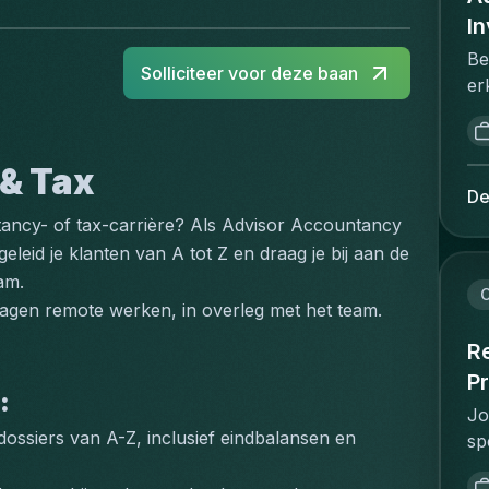
I
Be
Solliciteer voor deze baan
er
wi
ge
co
& Tax
be
De
co
ntancy- of tax-carrière? Als Advisor Accountancy 
be
leid je klanten van A tot Z en draag je bij aan de 
Br
am.
to
C
 dagen remote werken, in overleg met het team.
st
ee
Re
be
Pr
:
ve
Jo
be
ssiers van A-Z, inclusief eindbalansen en 
sp
uw
re
pr