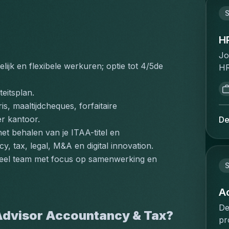
Br
ob
co
cl
S
bo
co
en
lo
sn
av
H
th
bo
ca
cl
Jo
dy
in
jk en flexibele werkuren; optie tot 4/5de 
fr
HR
ge
et
co
pe
pr
gé
up
st
eitsplan.
ex
bé
co
po
is, maaltijdcheques, forfaitaire 
va
et
re
se
r kantoor.
De
va
Br
se
tr
et behalen van je ITAA-titel en 
ke
dé
pr
HR
 tax, legal, M&A en digital innovation.
Br
et
wh
cl
fa
neel team met focus op samenwerking en 
sa
un
Ta
S
co
en
tr
& 
aa
pr
co
to
A
en
pr
of
re
we
De
be
s Advisor Accountancy & Tax?
en
de
on
pr
d'
th
ma