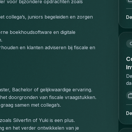
re
er voor bijzondere opdrachten zoals 
ad
pr
om
wi
 collega’s, juniors begeleiden en zorgen 
De
ve
th
pr
st
ne boekhoudsoftware en digitale 
on
ex
om
n.
ne
C
br
rhouden en klanten adviseren bij fiscale en 
gu
zo
de
Co
ad
in
I
va
of
ge
De
wo
ee
da
fl
ve
ster, Bachelor of gelijkwaardige ervaring.
re
re
do
sp
n het doorgronden van fiscale vraagstukken.
re
co
re
 graag samen met collega’s.
re
va
vo
De
in
zo
d'
zoals Silverfin of Yuki is een plus.
jo
pe
d'
ring en het verder ontwikkelen van je 
id
re