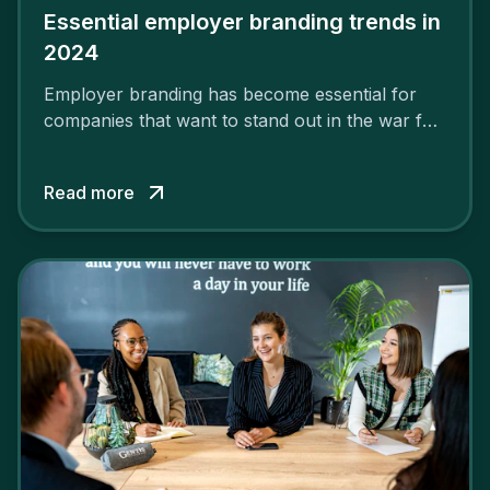
Essential employer branding trends in
2024
Employer branding has become essential for
companies that want to stand out in the war for
talent. In 2024, your employer brand should be
authentic, embrace diversity and be flexible to
Read more
attract the best profiles.