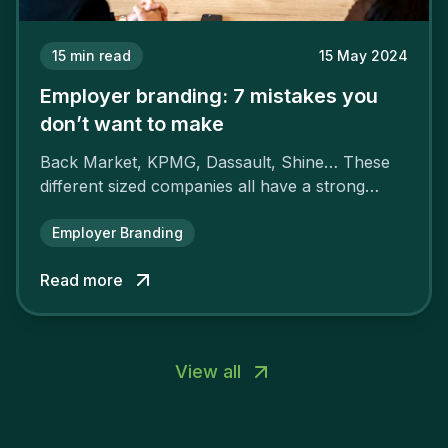
15
min read
15 May 2024
Employer branding: 7 mistakes you
don’t want to make
Back Market, KPMG, Dassault, Shine… These
different sized companies all have a strong
employer brand that ensures their
attractiveness and loyalty and makes their
Employer Branding
competitors pale by comparison.
Read more
View all