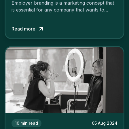
Employer branding is a marketing concept that
is essential for any company that wants to
support its attractiveness and promote loyalty
among its talent. While the reasons to build a
Read more
solid and positive employer brand are clear, you
cannot simply wave a magic wand for it to be
successful. It requires a series of actions.
10
min read
05 Aug 2024