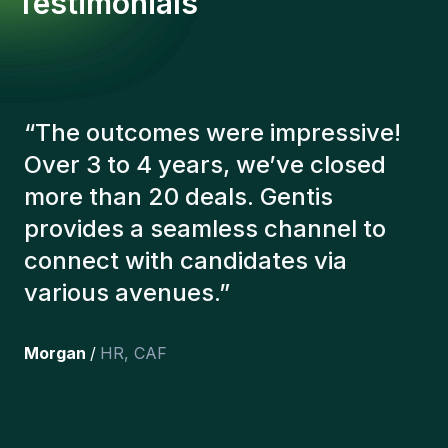
Testimonials
“
The Gentis consultants have
always taken a number of factors
into account in order to present us
with the right candidates. The
people we've recruited are still
here, and personally I'm very
happy with the new additions to
the team.
”
Joakin
/
Deputy-AMLCO
,
PPS