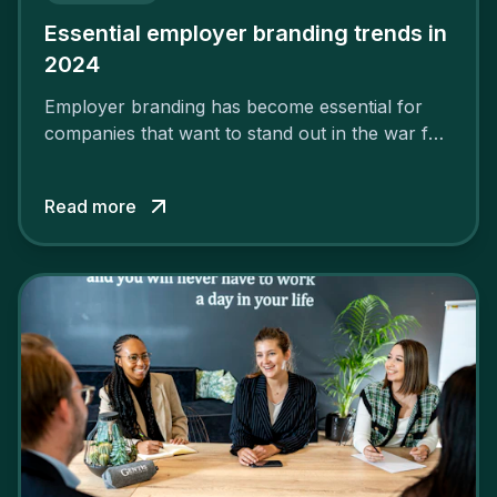
Essential employer branding trends in
2024
Employer branding has become essential for
companies that want to stand out in the war for
talent. In 2024, your employer brand should be
authentic, embrace diversity and be flexible to
Read more
attract the best profiles.