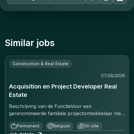
Similar jobs
Construction & Real Estate
07/08/2026
Acquisition en Project Developer Real
Estate
Beschrijving van de FunctieVoor een
gerenommeerde familiale projectontwikkelaar met
een sterke positie op de Belgische vastgoedmarkt,
Permanent
Belgium
On site
zoekt een ervaren Projectontwikkelaar die