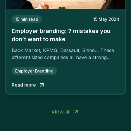
15
min read
15 May 2024
Employer branding: 7 mistakes you
don’t want to make
Back Market, KPMG, Dassault, Shine… These
different sized companies all have a strong
employer brand that ensures their
attractiveness and loyalty and makes their
Employer Branding
competitors pale by comparison.
Read more
View all