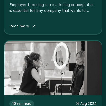
Employer branding is a marketing concept that
is essential for any company that wants to
support its attractiveness and promote loyalty
among its talent. While the reasons to build a
Read more
solid and positive employer brand are clear, you
cannot simply wave a magic wand for it to be
successful. It requires a series of actions.
10
min read
05 Aug 2024