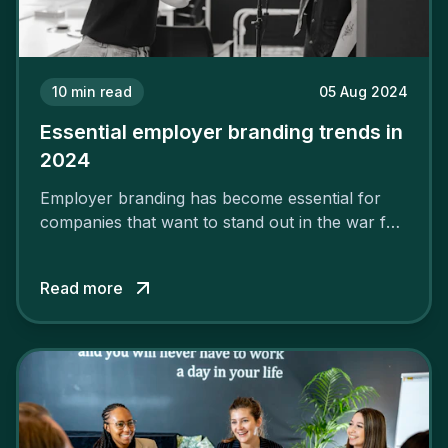
10
min read
05 Aug 2024
Essential employer branding trends in
2024
Employer branding has become essential for
companies that want to stand out in the war for
talent. In 2024, your employer brand should be
authentic, embrace diversity and be flexible to
Read more
attract the best profiles.