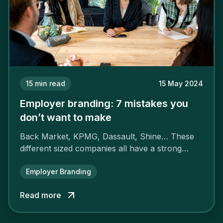
15
min read
15 May 2024
Employer branding: 7 mistakes you
don’t want to make
Back Market, KPMG, Dassault, Shine… These
different sized companies all have a strong
employer brand that ensures their
attractiveness and loyalty and makes their
Employer Branding
competitors pale by comparison.
Read more