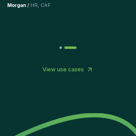
the team.
”
Joakin
/
Deputy-AMLCO
,
PPS
View use cases