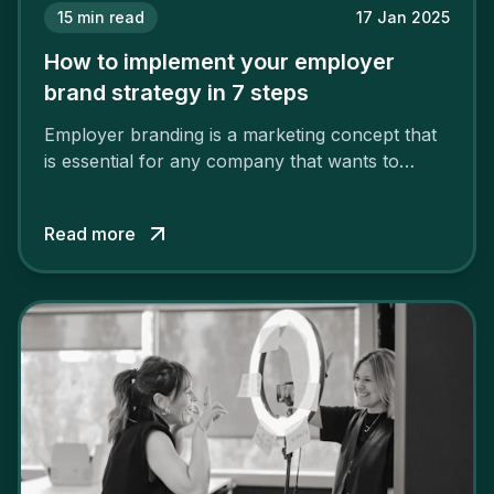
15
min read
17 Jan 2025
How to implement your employer
brand strategy in 7 steps
Employer branding is a marketing concept that
is essential for any company that wants to
support its attractiveness and promote loyalty
among its talent. While the reasons to build a
Read more
solid and positive employer brand are clear, you
cannot simply wave a magic wand for it to be
successful. It requires a series of actions.